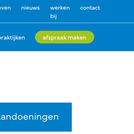
even
nieuws
werken
contact
bij
praktijken
afspraak maken
andoeningen