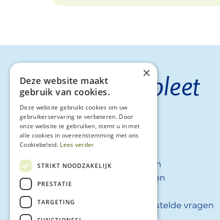
×
Deze website maakt
gebruik van cookies.
Deze website gebruikt cookies om uw
gebruikerservaring te verbeteren. Door
onze website te gebruiken, stemt u in met
alle cookies in overeenstemming met ons
Cookiebeleid.
Lees verder
Tarieven
Klachten
STRIKT NOODZAKELIJK
FysioFitness
Praktijken
PRESTATIE
Over ons
Nieuws
Werken bij
Veel gestelde vragen
TARGETING
Contact