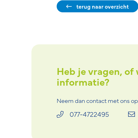
terug naar overzicht
d luisterend oor
Heb je vragen, of 
"Ik ben he
 mijn klachten"
informatie?
geholpen.
Neem dan contact met ons op
077-4722495