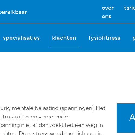
over
tari
ereikbaar
ons
specialisaties
klachten
fysiofitness
gdurig mentale belasting (spanningen). Het
A
s, frustraties en vervelende
nning niet af dan zoekt het een weg in
lachten. Door stress wordt het lichaam in