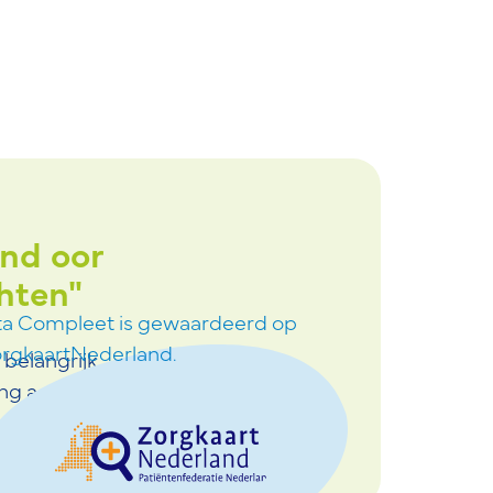
end oor
"Ik ben heel fijn
hten"
geholpen. Ga zo do
ta Compleet is gewaardeerd op
rgkaartNederland.
belangrijk
ing achter.