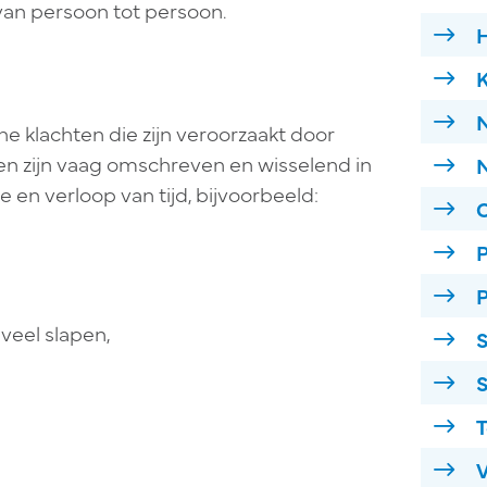
van persoon tot persoon.
H
K
che klachten die zijn veroorzaakt door
en zijn vaag omschreven en wisselend in
N
tie en verloop van tijd, bijvoorbeeld:
O
P
P
veel slapen,
S
S
T
V