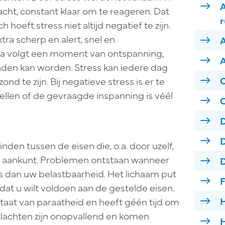
A
cht, constant klaar om te reageren. Dat
r
 hoeft stress niet altijd negatief te zijn.
extra scherp en alert, snel en
a volgt een moment van ontspanning,
A
den kan worden. Stress kan iedere dag
C
d te zijn. Bij negatieve stress is er te
tellen of de gevraagde inspanning is véél
D
D
nden tussen de eisen die, o.a. door uzelf,
u aankunt. Problemen ontstaan wanneer
D
is dan uw belastbaarheid. Het lichaam put
F
mdat u wilt voldoen aan de gestelde eisen.
H
 staat van paraatheid en heeft géén tijd om
sklachten zijn onopvallend en komen
H