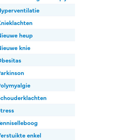
yperventilatie
nieklachten
Nieuwe heup
ieuwe knie
besitas
arkinson
olymyalgie
chouderklachten
tress
enniselleboog
erstuikte enkel