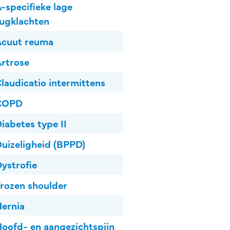
-specifieke lage
ugklachten
Acuut reuma
rtrose
laudicatio intermittens
COPD
iabetes type II
uizeligheid (BPPD)
ystrofie
rozen shoulder
ernia
oofd- en aangezichtspijn