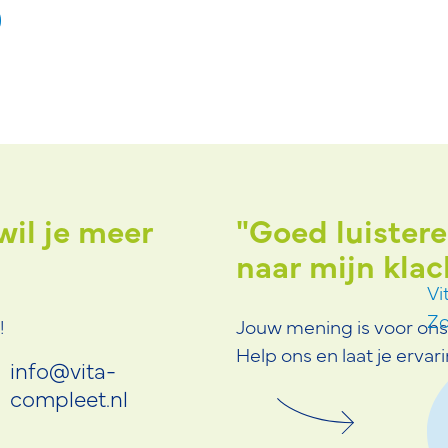
wil je meer
el fijn
"Goed luister
 Ga zo door!"
naar mijn klac
Vi
Zo
!
Jouw mening is voor ons 
Help ons en laat je ervar
info@vita-
compleet.nl