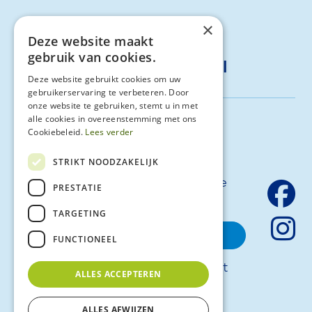
077-4722495
×
Deze website maakt
gebruik van cookies.
info@vita-compleet.nl
Deze website gebruikt cookies om uw
gebruikerservaring te verbeteren. Door
onze website te gebruiken, stemt u in met
alle cookies in overeenstemming met ons
Schrijf je in voor onze
Cookiebeleid.
Lees verder
nieuwsbrief
STRIKT NOODZAKELIJK
Blijf op de hoogte van al ons laatste
PRESTATIE
nieuws en updates.
TARGETING
inschrijven
FUNCTIONEEL
© 2026 - Vita Compleet
ALLES ACCEPTEREN
Algemene voorwaarden
Huisregels
ALLES AFWIJZEN