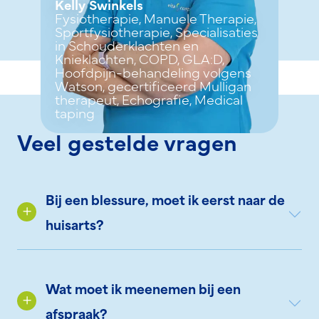
Kelly Swinkels
Fysiotherapie, Manuele Therapie,
Sportfysiotherapie, Specialisaties
in Schouderklachten en
Knieklachten, COPD, GLA:D,
Hoofdpijn-behandeling volgens
Watson, gecertificeerd Mulligan
therapeut, Echografie, Medical
taping
Veel gestelde vragen
Bij een blessure, moet ik eerst naar de
huisarts?
Wat moet ik meenemen bij een
afspraak?