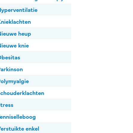
yperventilatie
nieklachten
Nieuwe heup
ieuwe knie
besitas
arkinson
olymyalgie
chouderklachten
tress
enniselleboog
erstuikte enkel