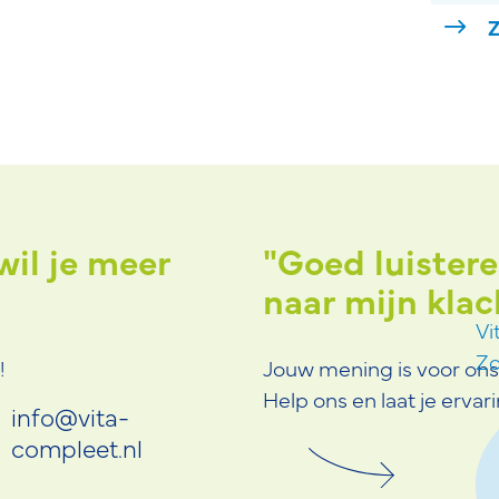
Z
wil je meer
el fijn
"Goed luister
 Ga zo door!"
naar mijn klac
Vi
Zo
!
Jouw mening is voor ons 
Help ons en laat je ervar
info@vita-
compleet.nl