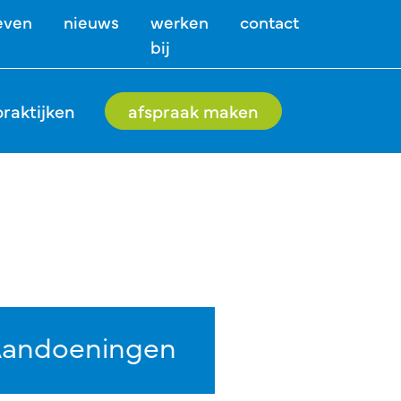
even
nieuws
werken
contact
bij
praktijken
afspraak maken
andoeningen