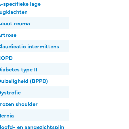
-specifieke lage
ugklachten
Acuut reuma
rtrose
laudicatio intermittens
COPD
iabetes type II
uizeligheid (BPPD)
ystrofie
rozen shoulder
ernia
oofd- en aangezichtspijn