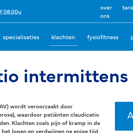
over
tari
f 08.00u
ons
specialisaties
klachten
fysiofitness
io intermittens
(PAV) wordt veroorzaakt door
A
erose), waardoor patiënten claudicatio
en. Klachten zoals pijn of kramp in de
 het lopen en verdwijnen na enige tijd