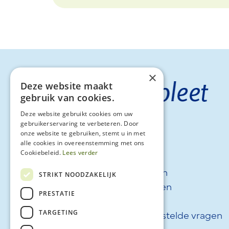
×
Deze website maakt
gebruik van cookies.
Deze website gebruikt cookies om uw
gebruikerservaring te verbeteren. Door
onze website te gebruiken, stemt u in met
alle cookies in overeenstemming met ons
Cookiebeleid.
Lees verder
Tarieven
Klachten
STRIKT NOODZAKELIJK
FysioFitness
Praktijken
PRESTATIE
Over ons
Nieuws
Werken bij
Veel gestelde vragen
TARGETING
Contact