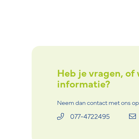
d luisterend oor
Heb je vragen, of 
"Ik ben he
 mijn klachten"
informatie?
geholpen.
Neem dan contact met ons op
077-4722495