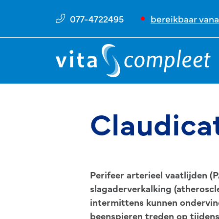
077-4722495
bereikbaar vana
Claudicat
Perifeer arterieel vaatlijden 
slagaderverkalking (atheroscl
intermittens kunnen ondervind
beenspieren treden op tijdens