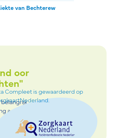
iekte van Bechterew
end oor
"Ik ben heel fijn
hten"
geholpen. Ga zo do
ta Compleet is gewaardeerd op
rgkaartNederland.
belangrijk
ing achter.