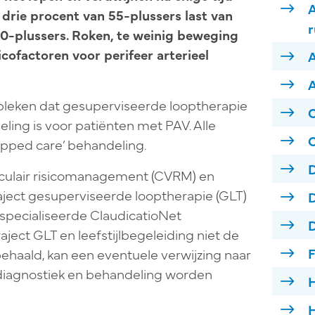
A
 drie procent van 55-plussers last van
r
70-plussers. Roken, te weinig beweging
cofactoren voor perifeer arterieel
A
ebleken dat gesuperviseerde looptherapie
C
ling is voor patiënten met PAV. Alle
tepped care’ behandeling.
D
sculair risicomanagement (CVRM) en
raject gesuperviseerde looptherapie (GLT)
D
especialiseerde ClaudicatioNet
D
ject GLT en leefstijlbegeleiding niet de
F
haald, kan een eventuele verwijzing naar
 diagnostiek en behandeling worden
H
H