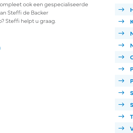
Compleet ook een gespecialiseerde
H
an Steffi de Backer
? Steffi helpt u graag.
K
N
O
P
P
S
S
T
V