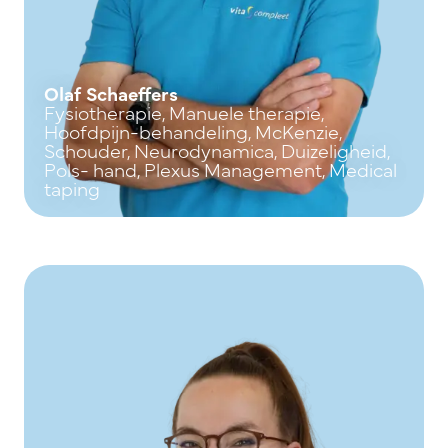
Olaf Schaeffers
Fysiotherapie, Manuele therapie,
Hoofdpijn-behandeling, McKenzie,
Schouder, Neurodynamica, Duizeligheid,
Pols- hand, Plexus Management, Medical
taping