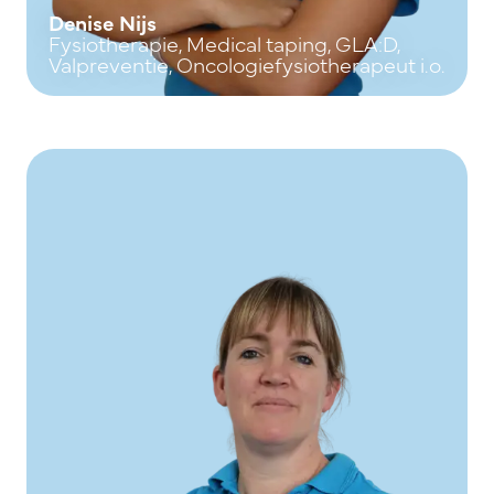
Denise Nijs
Fysiotherapie, Medical taping, GLA:D,
Valpreventie, Oncologiefysiotherapeut i.o.