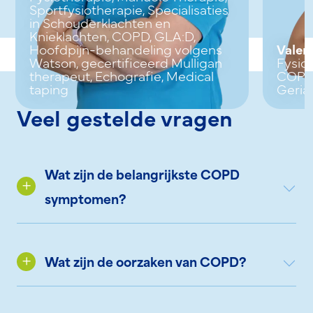
Sportfysiotherapie, Specialisaties
in Schouderklachten en
Knieklachten, COPD, GLA:D,
Hoofdpijn-behandeling volgens
Valer
Watson, gecertificeerd Mulligan
Fysiot
therapeut, Echografie, Medical
COPD,
taping
Geriat
Veel gestelde vragen
Wat zijn de belangrijkste COPD
symptomen?
Wat zijn de oorzaken van COPD?