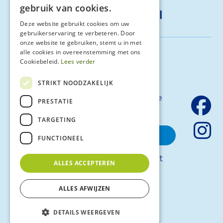
gebruik van cookies.
info@vita-compleet.nl
Deze website gebruikt cookies om uw
gebruikerservaring te verbeteren. Door
onze website te gebruiken, stemt u in met
alle cookies in overeenstemming met ons
Schrijf je in voor onze
Cookiebeleid.
Lees verder
nieuwsbrief
STRIKT NOODZAKELIJK
Blijf op de hoogte van al ons laatste
PRESTATIE
nieuws en updates.
TARGETING
inschrijven
FUNCTIONEEL
© 2026 - Vita Compleet
ALLES ACCEPTEREN
Algemene voorwaarden
Huisregels
ALLES AFWIJZEN
Privacy Policy
Een klacht melden
DETAILS WEERGEVEN