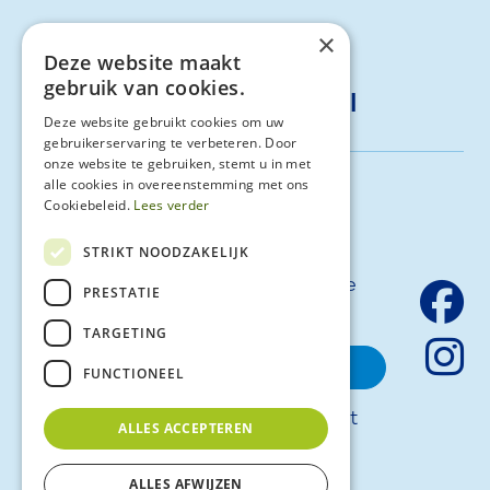
077-4722495
×
Deze website maakt
gebruik van cookies.
info@vita-compleet.nl
Deze website gebruikt cookies om uw
gebruikerservaring te verbeteren. Door
onze website te gebruiken, stemt u in met
alle cookies in overeenstemming met ons
Schrijf je in voor onze
Cookiebeleid.
Lees verder
nieuwsbrief
STRIKT NOODZAKELIJK
Blijf op de hoogte van al ons laatste
PRESTATIE
nieuws en updates.
TARGETING
inschrijven
FUNCTIONEEL
© 2026 - Vita Compleet
ALLES ACCEPTEREN
Algemene voorwaarden
Huisregels
ALLES AFWIJZEN